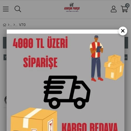
0
V70
×
Sıralama
Filtreleme
Yeni
Yeni
Ücretsiz Kargo
Ürün
Ürün