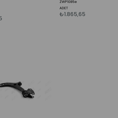
ZWP1085e
ADET
₺1.865,65
5