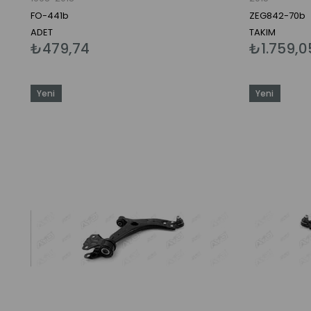
FO-441b
ZEG842-70b
ADET
TAKIM
₺479,74
₺1.759,0
Yeni
Yeni
Ürün
Ürün