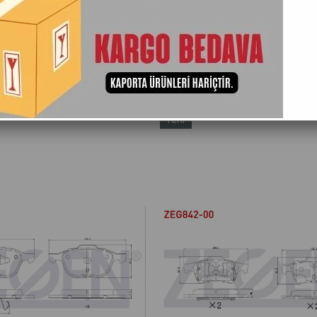
Adına Göre (A>Z)
Ürün Adına Göre (Z<A)
Stoktakiler
Yeni
Ürün