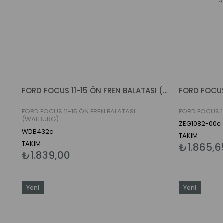
FORD FOCUS 11-15 ÖN FREN BALATASI (WALBURG)
FORD FOCUS
FORD FOCUS 11-15 ÖN FREN BALATASI
FORD FOCUS 1
(WALBURG)
ZEG1082-00c
WDB432c
TAKIM
TAKIM
₺1.865,6
₺1.839,00
Yeni
Yeni
Ürün
Ürün