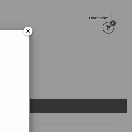
Favorilerim
0
×