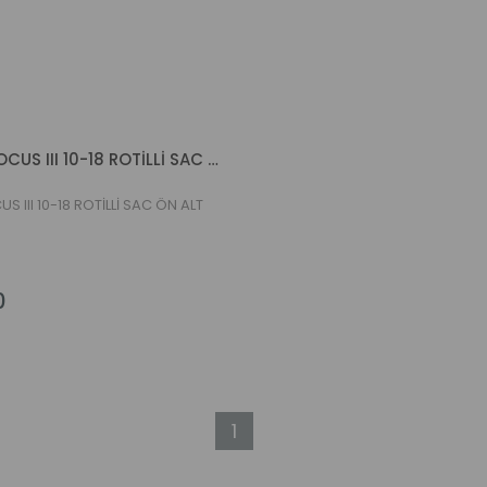
SALINCAK FOCUS III 10-18 ROTİLLİ SAC ÖN ALT SOL
S III 10-18 ROTİLLİ SAC ÖN ALT
0
1