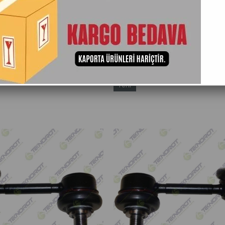
Adına Göre (A>Z)
Ürün Adına Göre (Z<A)
Stoktakiler
Yeni
Ürün