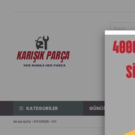
KATEGORİLER
GÜNÜN ÜRÜNÜ
Anasayfa
>
HYUNDAI
>
H1