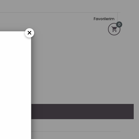
Favorilerim
0
×