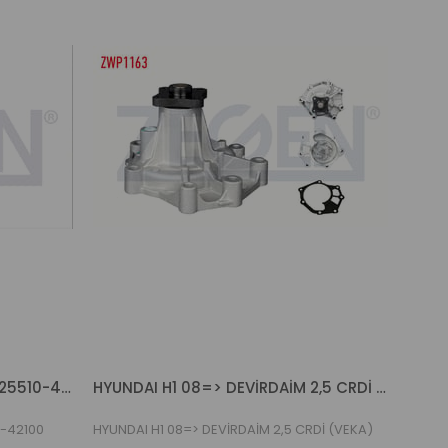
HYUNDAI STAREX TERMOSTAT 25510-42100 (ZEGEN)
HYUNDAI H1 08=> DEVİRDAİM 2,5 CRDİ (VEKA)
-42100
HYUNDAI H1 08=> DEVİRDAİM 2,5 CRDİ (VEKA)