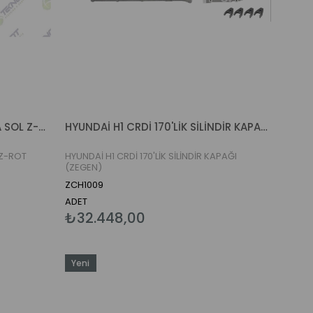
HYUNDAİ H1 2.5 CRDİ 08- ARKA SOL Z-ROT (TEKNOROT)
HYUNDAİ H1 CRDİ 170'LİK SİLİNDİR KAPAĞI (ZEGEN)
 Z-ROT
HYUNDAİ H1 CRDİ 170'LİK SİLİNDİR KAPAĞI
(ZEGEN)
ZCH1009
ADET
₺32.448,00
Yeni
Ürün