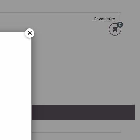
Favorilerim
0
×