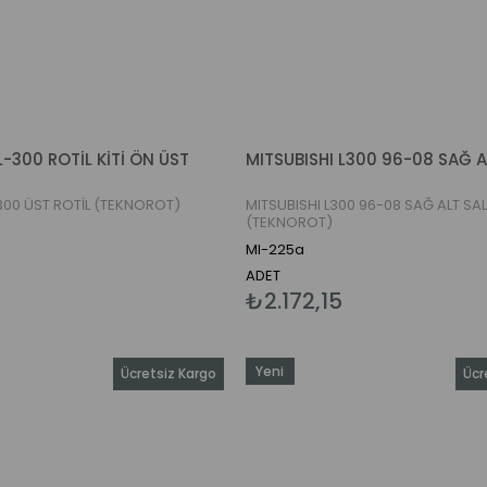
L-300 ROTİL KİTİ ÖN ÜST
-300 ÜST ROTİL (TEKNOROT)
MITSUBISHI L300 96-08 SAĞ ALT SA
(TEKNOROT)
MI-225a
ADET
₺2.172,15
Yeni
Ücretsiz Kargo
Ücr
Ürün