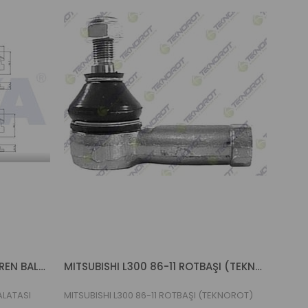
MITSUBISHI L-300 89-05 ÖN FREN BALATASI (VEKA)
MITSUBISHI L300 86-11 ROTBAŞI (TEKNOROT)
ALATASI
MITSUBISHI L300 86-11 ROTBAŞI (TEKNOROT)