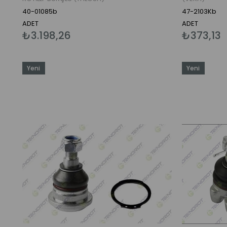
40-01085b
47-2103Kb
ADET
ADET
₺3.198,26
₺373,13
Yeni
Yeni
Ürün
Ürün