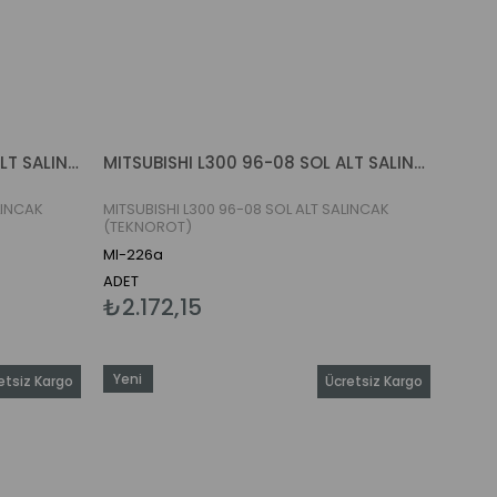
MITSUBISHI L300 96-08 SAĞ ALT SALINCAK (TEKNOROT)
MITSUBISHI L300 96-08 SOL ALT SALINCAK (TEKNOROT)
LINCAK
MITSUBISHI L300 96-08 SOL ALT SALINCAK
(TEKNOROT)
MI-226a
ADET
₺2.172,15
Yeni
etsiz Kargo
Ücretsiz Kargo
Ürün