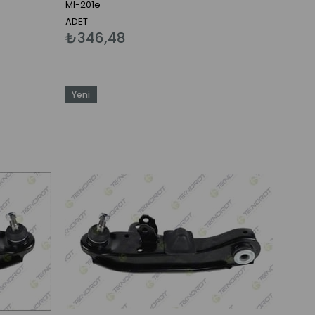
MI-201e
ADET
₺346,48
Yeni
Ürün