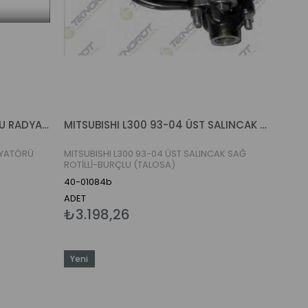
MITSUBISHI L300 97-06 MİN. SU RADYATÖRÜ (VEKA)
MITSUBISHI L300 93-04 ÜST SALINCAK SAĞ ROTİLLİ-BURÇLU (TALOSA)
DYATÖRÜ
MITSUBISHI L300 93-04 ÜST SALINCAK SAĞ
ROTİLLİ-BURÇLU (TALOSA)
40-01084b
ADET
₺3.198,26
Yeni
Ürün