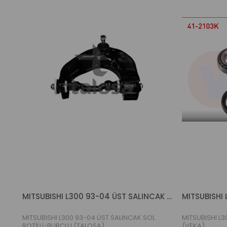
MITSUBISHI L300 93-04 ÜST SALINCAK SOL ROTİLLİ-BURÇLU (TALOSA)
MITSUBISHI L300 93-04 ÜST SALINCAK SOL
MITSUBISHI L3
ROTİLLİ-BURÇLU (TALOSA)
(VEKA)