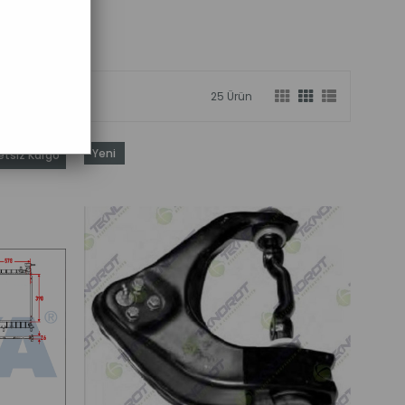
25 Ürün
Yeni
etsiz Kargo
Ürün