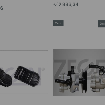
₺12.886,34
66
Yeni
Ücr
Ürün