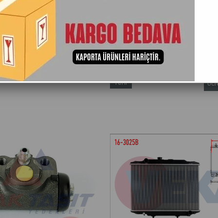
Adına Göre (A>Z)
Ürün Adına Göre (Z<A)
Stoktakiler
Yeni
Ücr
Ürün