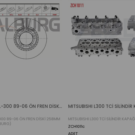
MITSUBISHI L-300 89-06 ÖN FREN DİSKİ 258MM 5 BIJON (WALBURG)
300 89-06 ÖN FREN DİSKİ 258MM
MITSUBISHI L300 TCİ SİLİNDİR KAPAĞ
BURG)
ZCH1011c
ADET