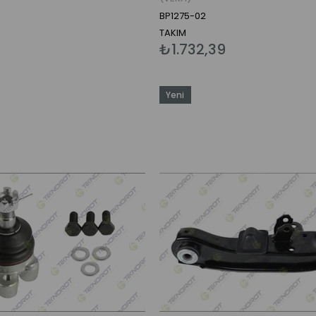
BP1275-02
TAKIM
₺1.732,39
Yeni
Ürün