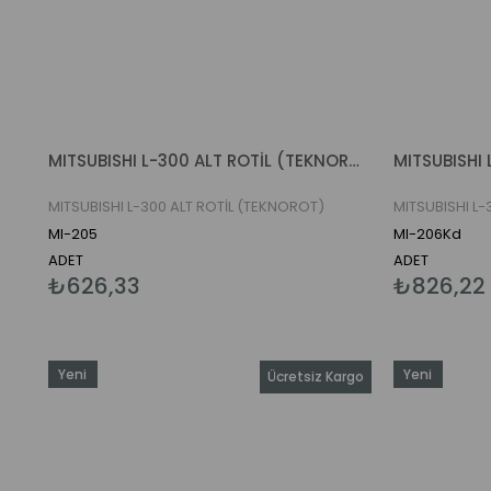
MITSUBISHI L-300 ALT ROTİL (TEKNOROT)
MITSUBISHI 
MITSUBISHI L-300 ALT ROTİL (TEKNOROT)
MITSUBISHI L
MI-205
MI-206Kd
ADET
ADET
₺626,33
₺826,22
Yeni
Yeni
Ücretsiz Kargo
Ürün
Ürün