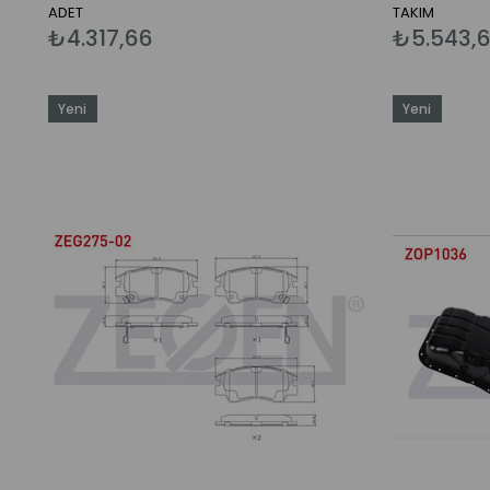
ADET
TAKIM
₺4.317,66
₺5.543,
Yeni
Yeni
Ürün
Ürün