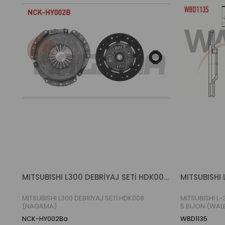
MITSUBISHI L300 DEBRİYAJ SETİ HDK008 (NAGAMA)
MITSUBISHI L300 DEBRİYAJ SETİ HDK008
MITSUBISHI L-
(NAGAMA)
5 BIJON (WAL
NCK-HY002Ba
WBD1135