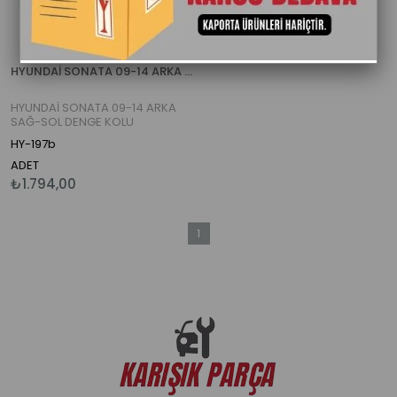
HYUNDAİ SONATA 09-14 ARKA SAĞ-SOL DENGE KOLU (TEKNOROT)
HYUNDAİ SONATA 09-14 ARKA
SAĞ-SOL DENGE KOLU
(TEKNOROT)
HY-197b
ADET
₺1.794,00
1