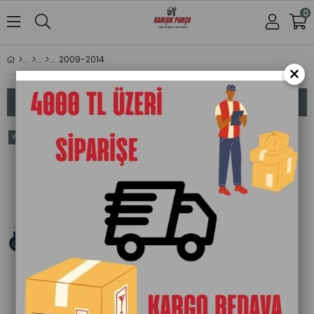
0
2009-2014
×
Sıralama
Filtreleme
Yeni
Ürün