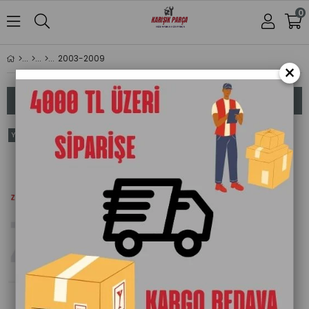
0
2003-2009
×
Sıralama
Filtreleme
Yeni
Ürün