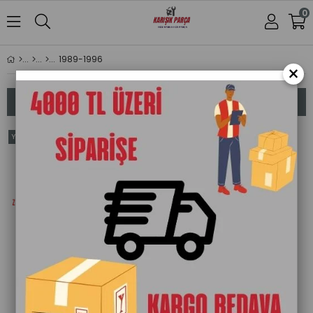
0
1989-1996
×
Sıralama
Filtreleme
Yeni
Ürün