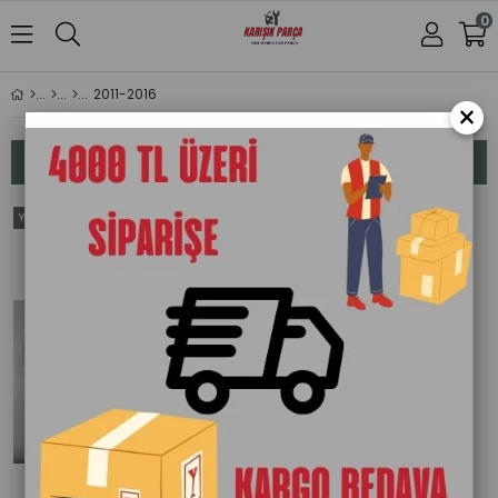
0
2011-2016
×
Sıralama
Filtreleme
Yeni
Yeni
Ücretsiz Kargo
Ürün
Ürün
Tükendi