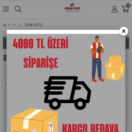
0
2016 ÜSTÜ
×
Sıralama
Filtreleme
Yeni
Ürün