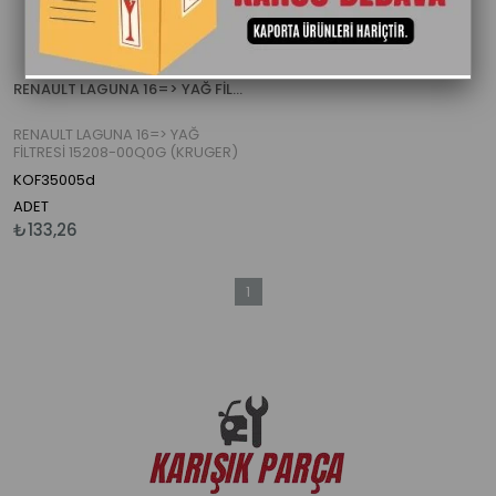
RENAULT LAGUNA 16=> YAĞ FİLTRESİ 15208-00Q0G (KRUGER)
RENAULT LAGUNA 16=> YAĞ
FİLTRESİ 15208-00Q0G (KRUGER)
KOF35005d
ADET
₺133,26
1