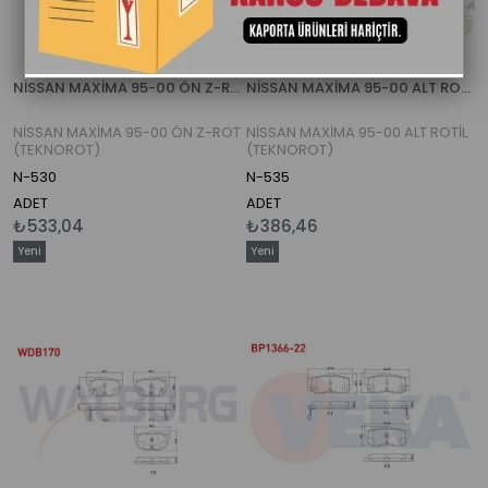
NİSSAN MAXİMA 95-00 ÖN Z-ROT (TEKNOROT)
NİSSAN MAXİMA 95-00 ALT ROTİL (TEKNOROT)
NİSSAN MAXİMA 95-00 ÖN Z-ROT
NİSSAN MAXİMA 95-00 ALT ROTİL
(TEKNOROT)
(TEKNOROT)
N-530
N-535
ADET
ADET
₺533,04
₺386,46
Yeni
Yeni
Ürün
Ürün