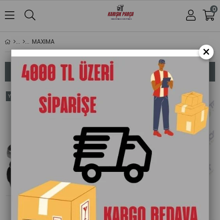
0
MAXIMA
×
Sıralama
Filtreleme
Yeni
Yeni
Ürün
Ürün