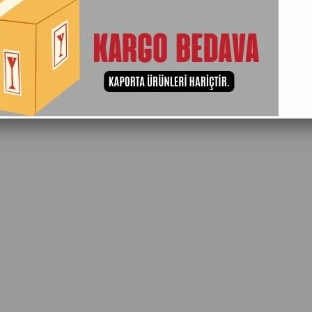
Adına Göre (A>Z)
Ürün Adına Göre (Z<A)
Stoktakiler