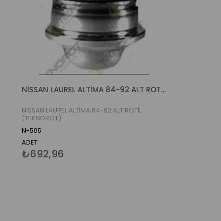
NİSSAN LAUREL ALTİMA 84-92 ALT ROTİL (TEKNOROT)
NİSSAN LAUREL ALTİMA 84-92 ALT ROTİL
(TEKNOROT)
N-505
ADET
₺692,96