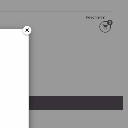
Favorilerim
0
×