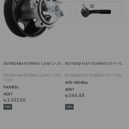
DEVİRDAİM FIORINO 1,3 MTJ-JTD-CTDI
ROTBAŞI FIAT FIORINO 07=> SOL
DEVİRDAİM FIORINO 1,3 MTJ-JTD-
ROTBAŞI FIAT FIORINO 07=> SOL
CTDI
AYD-05145a
PA1083c
ADET
ADET
₺346,48
₺3.432,00
Yeni
Yeni
Ürün
Ürün