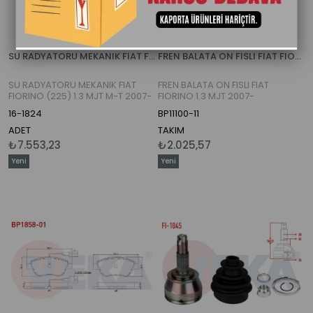
SU RADYATORU MEKANIK FIAT FIORINO (225) 1.3 MJT M-T 2007-
FREN BALATA ON FISLI FIAT FIORINO 1.3 MJT 2007-
SU RADYATORU MEKANIK FIAT
FREN BALATA ON FISLI FIAT
FIORINO (225) 1.3 MJT M-T 2007-
FIORINO 1.3 MJT 2007-
16-1824
BP11100-11
ADET
TAKIM
₺7.553,23
₺2.025,57
Yeni
Yeni
Ürün
Ürün