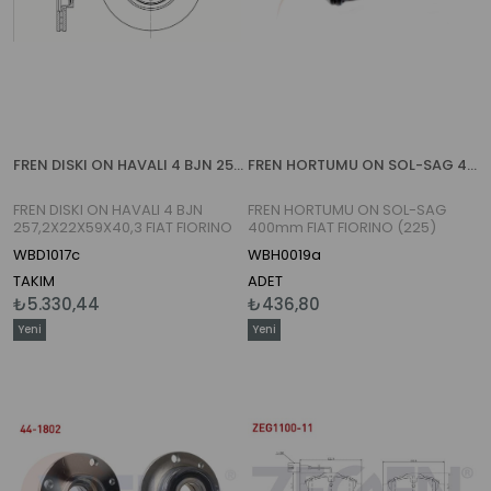
FREN DISKI ON HAVALI 4 BJN 257,2X22X59X40,3 FIAT FIORINO 1.3 MJT 2007-
FREN HORTUMU ON SOL-SAG 400mm FIAT FIORINO (225) 2007-
FREN DISKI ON HAVALI 4 BJN
FREN HORTUMU ON SOL-SAG
257,2X22X59X40,3 FIAT FIORINO
400mm FIAT FIORINO (225)
1.3 MJT 2007-
2007-
WBD1017c
WBH0019a
TAKIM
ADET
₺5.330,44
₺436,80
Yeni
Yeni
Ürün
Ürün