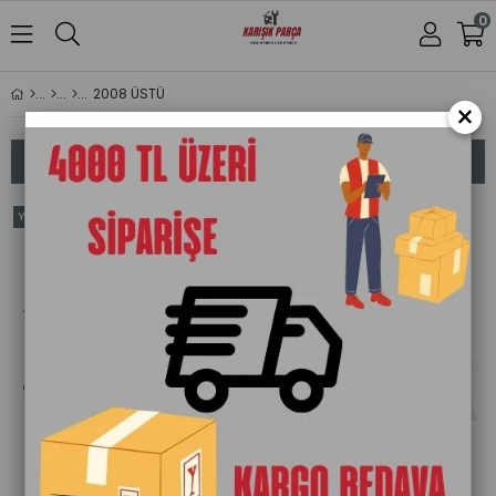
0
2008 ÜSTÜ
×
Sıralama
Filtreleme
Yeni
Yeni
Ücretsiz Kargo
Ürün
Ürün