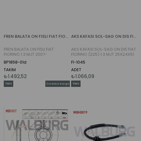
FREN BALATA ON FISLI FIAT FIORINO 1.3 MJT 2007-
AKS KAFASI SOL-SAG ON DIS FIAT FIORINO (225) 1.3 MJT 25X24X51 UZUNLUK 146,5 mm 2007-
FREN BALATA ON FISLI FIAT
AKS KAFASI SOL-SAG ON DIS FIAT
FIORINO 1.3 MJT 2007-
FIORINO (225) 1.3 MJT 25X24X51
UZUNLUK 146,5 mm 2007-
BP1858-01d
FI-1045
TAKIM
ADET
₺1.492,52
₺1.066,09
Yeni
Yeni
Ücretsiz Kargo
Ürün
Ürün