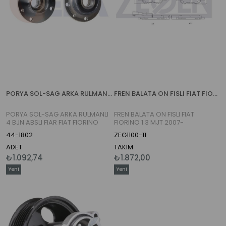
PORYA SOL-SAG ARKA RULMANLI 4 BJN ABSLI FIAR FIAT FIORINO 2007-
FREN BALATA ON FISLI FIAT FIORINO 1.3 MJT 2007-
PORYA SOL-SAG ARKA RULMANLI
FREN BALATA ON FISLI FIAT
4 BJN ABSLI FIAR FIAT FIORINO
FIORINO 1.3 MJT 2007-
2007-
44-1802
ZEG1100-11
ADET
TAKIM
₺1.092,74
₺1.872,00
Yeni
Yeni
Ürün
Ürün